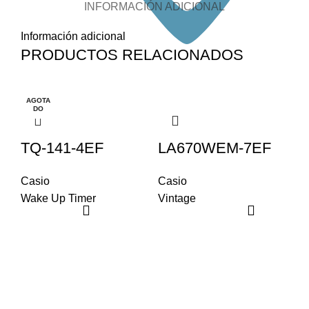
INFORMACIÓN ADICIONAL
Información adicional
PRODUCTOS RELACIONADOS
AGOTA
A
DO
TQ-141-4EF
LA670WEM-7EF
Casio
Casio
Wake Up Timer
Vintage
T
Ca