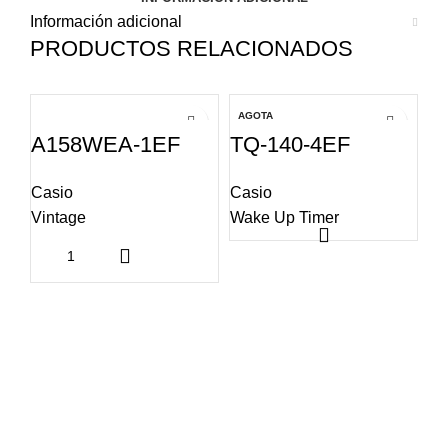
Información adicional
PRODUCTOS RELACIONADOS
AGOTA
A
DO
A158WEA-1EF
TQ-140-4EF
Casio
Casio
Vintage
Wake Up Timer
D
Ca
Vi