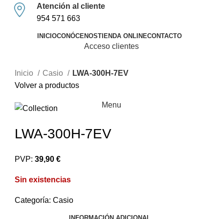
Atención al cliente
954 571 663
INICIO
CONÓCENOS
TIENDA ONLINE
CONTACTO
Acceso clientes
AGOTA
DO
Haz clic para agrandar
Inicio
Casio
LWA-300H-7EV
Volver a productos
Menu
LWA-300H-7EV
PVP:
39,90 €
Sin existencias
Categoría:
Casio
INFORMACIÓN ADICIONAL