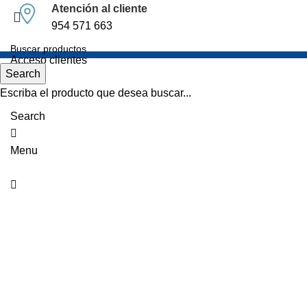
0
0
0
Atención al cliente
954 571 663
Acceso clientes
Search
Escriba el producto que desea buscar...
Haz clic para agrandar
Search
Menu