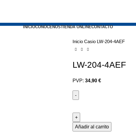
INICIO
CONÓCENOS
TIENDA ONLINE
CONTACTO
Inicio
Casio
LW-204-4AEF
LW-204-4AEF
PVP:
34,90 €
LW-
204-
4AEF
cantidad
Añadir al carrito