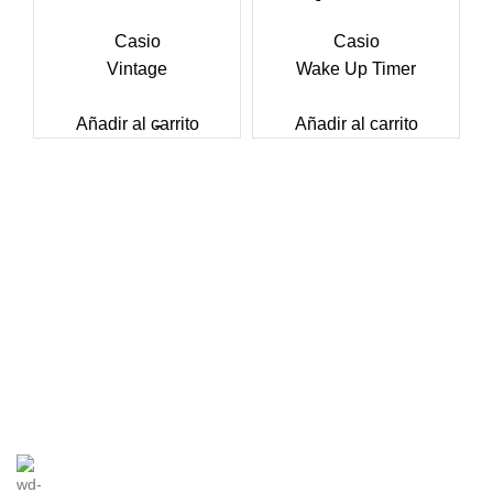
Casio
Casio
Vintage
Wake Up Timer
Añadir al carrito
Añadir al carrito
A168WA-
TQ-
PQ-
LA670WEM-
PQ-
1YES
140-
31-
7EF
30-
cantidad
1EF
8EF
cantidad
8EF
cantidad
cantidad
cantidad