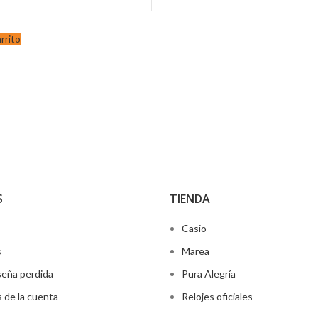
arrito
S
TIENDA
Casio
s
Marea
eña perdida
Pura Alegría
s de la cuenta
Relojes oficiales