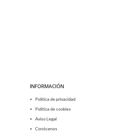
A168
Casio
Vintage
Leer más
INFORMACIÓN
Política de privacidad
Política de cookies
Aviso Legal
Conócenos