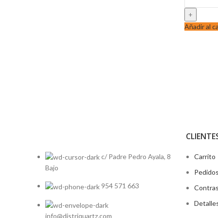
7EF
cantidad
Añadir al c
CLIENTE
c/ Padre Pedro Ayala, 8
Carrito
Bajo
Pedido
954 571 663
Contras
Detalle
info@distriquartz.com