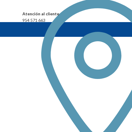
Atención al cliente
954 571 663
AGO
Haz clic para agrandar
TADO