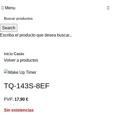
0
0
Menu
Agotado
Search
Escriba el producto que desea buscar...
Haz clic para agrandar
Inicio
Casio
Volver a productos
TQ-143S-8EF
PVP:
17,90 €
Sin existencias