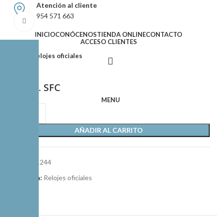
Atención al cliente
954 571 663
Haz clic para agrandar
INICIO
CONÓCENOS
TIENDA ONLINE
CONTACTO
ACCESO CLIENTES
Inicio
Relojes oficiales
Reloj P. SFC
MENU
AÑADIR AL CARRITO
SKU:
4301244
Categoría:
Relojes oficiales