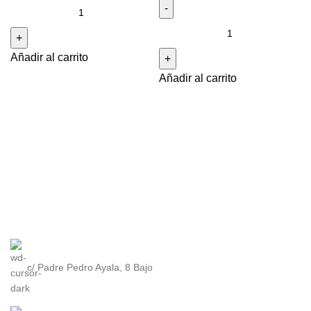
TQ-
140-
AQ-
1BEF
230A-
Añadir al carrito
cantidad
7DMQYES
Añadir al carrito
cantidad
c/ Padre Pedro Ayala, 8 Bajo